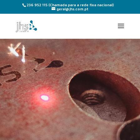
236 952 115
(Chamada para a rede fixa nacional)
geral@jhs.com.pt