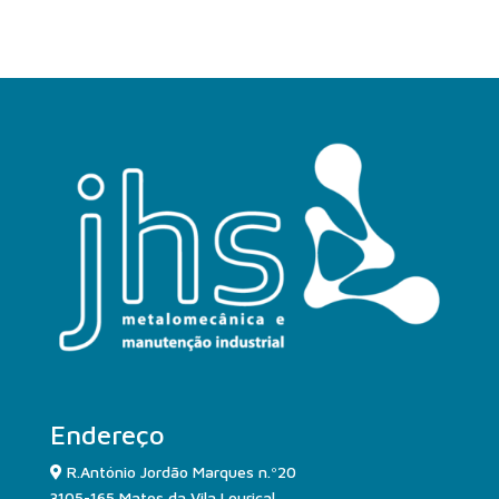
Endereço
R.António Jordão Marques n.º20
3105-165 Matos da Vila Louriçal